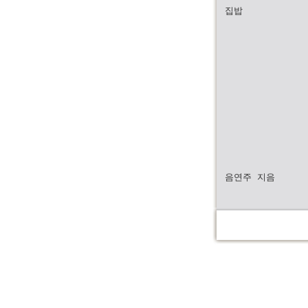
집밥
음연주 지음