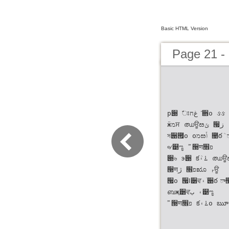
Basic HTML Version
Page 21 -
р੉ ࣗਃغח ҃਋о ઙઙ ੓णפ׮ ೞ૑݅ క࠶۽੄ rؘ੉ఠ ୶୹ झா઴݂s
ӝמਸ ഝਊೞݶ ੗ز
সؘ੉౟о оמೞݴ ೙ఠܳ ా೧ ਗೞח ӝрਸ ࢸ੿ೞݶ ೙ਃೠ ؘ੉ఠܳ ߄۽
୶୹ೡ ࣻ ੓णפ׮
੉৬ э੉ క࠶۽ܳ ഝਊೞݶ সޖ ׸׼੗ীѱ ݒߣ ޙ੄ೞח ߣѢ۽਑ਸ ઴ੌ ࣻ
੓णפ׮ ژೠ ࢎਊ
੗о ੗ߊ੸ਵ۽ ؘ੉ఠ ా೤ ߂ ҙܻ ؘ੉ఠ दпച ߂ ࠙ࢳਸ ా೧ ੋࢎ੉౟ܳ
ബҗ੸ਵ۽ ب୹ೡ
ࣻ ੓णפ׮ క࠶۽о ౠ߹ೠ ੉ਬ