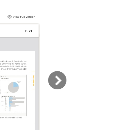
View Full Version
P. 21