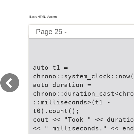
Basic HTML Version
Page 25 -
auto t1 =
chrono::system_clock::now(
auto duration =
chrono::duration_cast<chro
::milliseconds>(t1 -
t0).count();
cout << "Took " << duratio
<< " milliseconds." << end