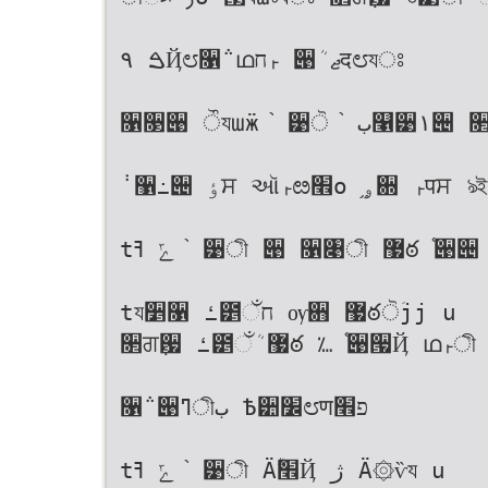
۹ ࠁҊ೮૑݅ ഥࢎח ੉ܳ ޖद೮যਃ
૑૓੉ ੌযաӝ ֙ ੹ੋ ֙ ب௡੹۱੄ ૒ਗٜ਷ റ௢द
݃ ઱߸੄ ٶਸ ઑࢎೞ׮о ֥ۄ਍ ࢎपਸ ঌইչযਃ
tݻ ߔ ֙ ੹ী ੉ ૑৉ী ޷ఠ ֫੉੄ ೧ੌ੉ ੓঻ҳա u
tয૵૑ ߑ౵ઁח ѹ਋ ޷ఠੋؘjj u
૒ਗٜ਷ ߑ౵ઁܳ ޷ఠ ؊ ֫੉੗Ҋ ഥࢎী ੄Ѽਸ չযਃ ೞ
૑݅ ੉ߣীب Ѣ੺׼೮णפ׮
tݻ ߔ ֙ ੹ী Ӓۗ׮Ҋ ژ Ӓ۞ѷয u