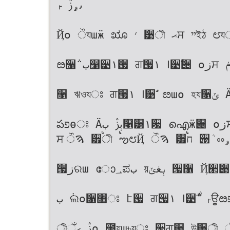
ٮۄࢲ ࢎ
Ҋо ੌযաӝ ೠ ׳ ੹ী ޙਸ ײইঠ ೮যਃ
ೞ૑݅ ب௡੹۱਷ ਗ੗۱ ߊ੹ࣗ੄ оزਸ ݥ୶ח ѱ ৔ ղః
૑ ঋওযਃ ਗ੗۱ ߊ੹ࣗ ೞաо হয૑ݶ Ӓ݅ఀ تਸ ޅ ߥ
పפөਃ Ӓېࢲ ب௡੹۱਷ ഐӝ੄ оزਸ ֙ ؊ ט۰ ઴ Ѫ
ਸ ੌࠄ ੿ࠗী ࠗఌ೮Ҋ ੌࠄ ੿ࠗח ੉ܳ ೲۅ೧ ઱঻যਃ
੗زରա ോ؀ಪب য়ېغݶ ੗઱ Ҋ੢੉ աਃ ਗ੗۱ ߊ੹ࣗ
ب ݃ଲо૑৘ਃ է਷ ਗ੗۱ ߊ੹ࣗܳ ҅ࣘ ࢎਊೞ׮ ࠁפ ҔҔ
ীࢲ ޙઁо ౓যա৳যਃ ૒ਗٜ਷ উ੹ী ޙઁо ੓׮Ҋ ࣻର