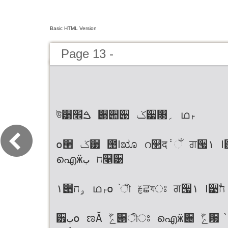
Basic HTML Version
Page 13 -
উ੹ࠁ׮ ੉੊੉ ݢ੷৓؍ ഥࢎ
о੢ ݢ੷ ಩ߊೠ റ௢द݃ ઁ ਗ੗۱ ߊ੹ࣗ੄
ഐӝח ب௡੹
۱੉ۄח ഥࢎо ֙ী ࣁਛযਃ ਗ੗۱ ߊ੹ࣗח _ ֙
੿بо ಣӐ ࣻݺ੉ীਃ ഐӝ੄ ࣻݺ਷ ֙ ਘ